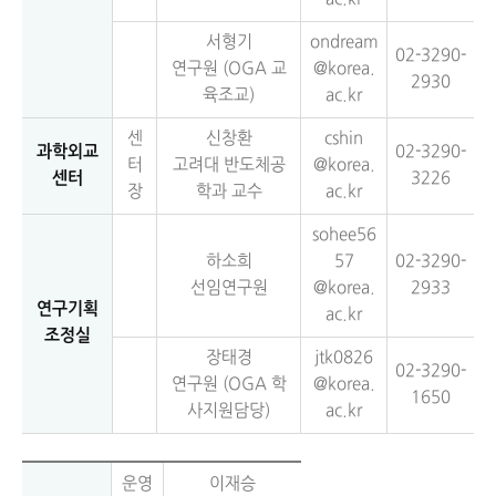
서형기
ondream
02-3290-
연구원 (OGA 교
@korea.
2930
육조교)
ac.kr
센
신창환
cshin
과학외교
02-3290-
터
고려대 반도체공
@korea.
센터
3226
장
학과 교수
ac.kr
sohee56
하소희
57
02-3290-
선임연구원
@korea.
2933
연구기획
ac.kr
조정실
장태경
jtk0826
02-3290-
연구원 (OGA 학
@korea.
1650
사지원담당)
ac.kr
운영
이재승