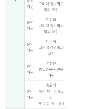
운영
고려대 정치외교
위원
학과 교수
이신화
운영
고려대 정치외교
위원
학과 교수
이장혁
운영
고려대 경영학과
위원
교수
정성윤
운영
통일연구원 연구
위원
위원
홍규덕
운영
숙명여대 명예교
위원
수,
前 주헝가리 대사