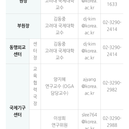
원장
고려대 국제대학
@korea.
1633
교수
ac.kr
김동중
dj-kim
02-3290-
부원장
고려대 국제대학
@korea.
2414
교수
ac.kr
센
김동중
dj-kim
동맹외교
02-3290-
터
고려대 국제대학
@korea.
센터
2414
장
교수
ac.kr
교
육
양지혜
ajyang
협
02-3290-
연구교수 (OGA
@korea.
력
2982
담당교수)
ac.kr
국
장
국제기구
센터
slee764
이성희
02-3290-
@korea.
연구위원
2988
ac.kr